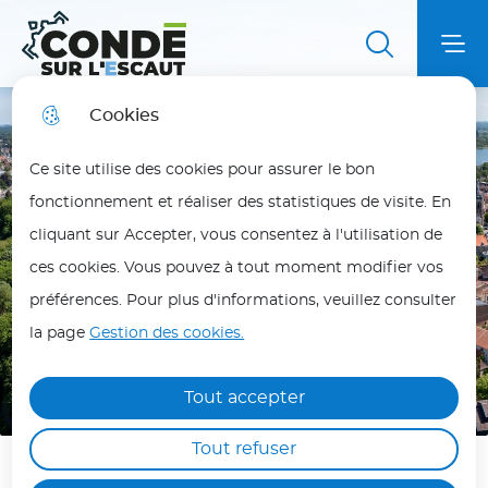
Aller
Aller au
Aller au
Aller à la
au
contenu
plan du
Menu principal
Me
recherche
menu
principal
site
Ville de Condé sur l'Escaut
Cookies
Fortes chaleurs
fermer
Ce site utilise des cookies pour assurer le bon
En période de fortes chaleurs, adoptez les bons
fonctionnement et réaliser des statistiques de visite. En
réflexes pour vous protéger et protéger vos
cliquant sur Accepter, vous consentez à l'utilisation de
proches.
ces cookies. Vous pouvez à tout moment modifier vos
Les personnes les plus vulnérables (enfants,
préférences. Pour plus d'informations, veuillez consulter
personnes âgées, malades ou isolées) doivent
la page
Gestion des cookies.
Suivant
être particulièrement protégées.
Pause
Précédent
Hydratez-vous régulièrement, évitez les efforts
Tout accepter
physiques aux heures les plus chaudes (12h/18h)
Tout refuser
et maintenez votre logement au frais.
Ne laissez jamais une personne ou un animal