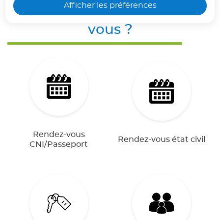
Afficher les préférences
Que pouvons nous faire
pour
seul dans une voiture.
vous ?
Voir moins
Rendez-vous
Rendez-vous état civil
CNI/Passeport